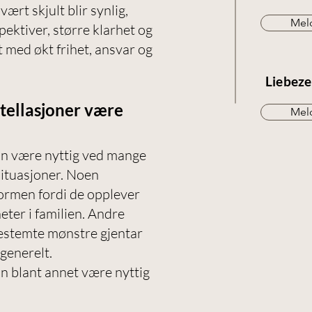
ært skjult blir synlig,
Meld
ektiver, større klarhet og
t med økt frihet, ansvar og
Liebeze
tellasjoner være
Meld
an være nyttig ved mange
ssituasjoner. Noen
ormen fordi de opplever
heter i familien. Andre
bestemte mønstre gjentar
 generelt.
n blant annet være nyttig