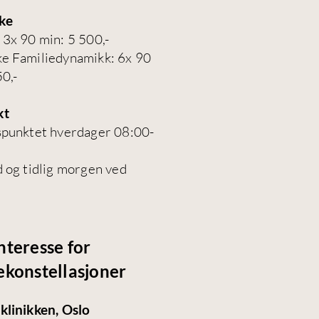
ke
 3x 90 min: 5 500,-​
e Familiedynamikk: 6x 90
50,-
kt
spunktet hverdager 08:00-
d og tidlig morgen ved
nteresse for
ekonstellasjoner
klinikken, Oslo