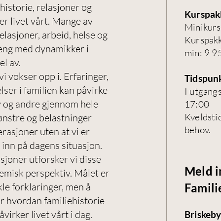
historie, relasjoner og
Kurspak
r livet vårt. Mange av
​Minikurs
elasjoner, arbeid, helse og
Kurspakk
eng med dynamikker i
min: 9 9
el av.
i vokser opp i. Erfaringer,
Tidspun
elser i familien kan påvirke
I utgang
v og andre gjennom hele
17:00
Kveldsti
ønstre og belastninger
behov.
rasjoner uten at vi er
 inn på dagens situasjon.
joner utforsker vi disse
Meld i
misk perspektiv. Målet er
kle forklaringer, men å
Famili
or hvordan familiehistorie
virker livet vårt i dag.
Briskeby