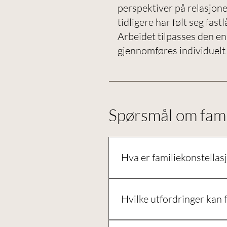
perspektiver på relasjone
tidligere har følt seg fastlå
Arbeidet tilpasses den e
gjennomføres individuelt 
Spørsmål om fami
Hva er familiekonstellas
Familiekonstellasjoner er en 
kan påvirke livet vårt i dag. M
Hvilke utfordringer kan 
muligheter for endring.
Familiekonstellasjoner kan være 