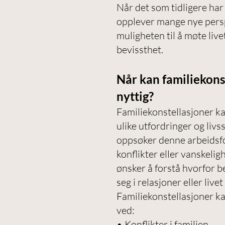
Når det som tidligere har v
opplever mange nye persp
muligheten til å møte live
bevissthet.
Når kan familiekons
nyttig?
Familiekonstellasjoner k
ulike utfordringer og liv
oppsøker denne arbeidsf
konflikter eller vanskelig
ønsker å forstå hvorfor 
seg i relasjoner eller livet
Familiekonstellasjoner ka
ved:
• Konflikter i familien