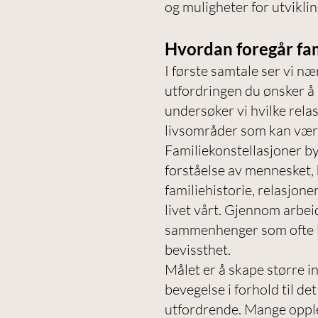
og muligheter for utviklin
Hvordan foregår fam
I første samtale ser vi n
utfordringen du ønsker å
undersøker vi hvilke relas
livsområder som kan være
Familiekonstellasjoner b
forståelse av mennesket, 
familiehistorie, relasjone
livet vårt. Gjennom arbe
sammenhenger som ofte li
bevissthet.
Målet er å skape større in
bevegelse i forhold til d
utfordrende. Mange opple