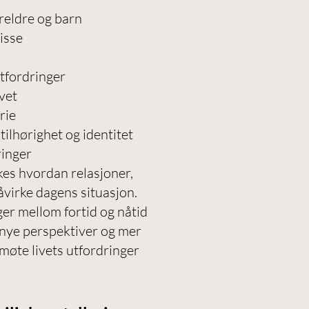
reldre og barn
isse
utfordringer
ivet
rie
 tilhørighet og identitet
ringer
es hvordan relasjoner,
åvirke dagens situasjon.
r mellom fortid og nåtid
e nye perspektiver og mer
møte livets utfordringer