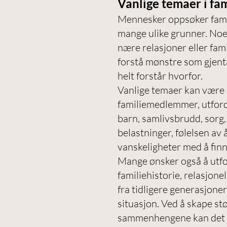
Vanlige temaer i fa
Mennesker oppsøker famil
mange ulike grunner. Noe
nære relasjoner eller fam
forstå mønstre som gjentar
helt forstår hvorfor.
Vanlige temaer kan være 
familiemedlemmer, utford
barn, samlivsbrudd, sorg,
belastninger, følelsen av å
vanskeligheter med å finne 
Mange ønsker også å utf
familiehistorie, relasjon
fra tidligere generasjone
situasjon. Ved å skape st
sammenhengene kan det å