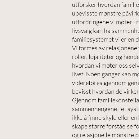
utforsker hvordan familie
ubevisste mønstre påvirke
utfordringene vi møter i r
livsvalg kan ha sammenh
familiesystemet vi er en d
Vi formes av relasjonene v
roller, lojaliteter og hend
hvordan vi møter oss sel
livet. Noen ganger kan m
videreføres gjennom gene
bevisst hvordan de virker
Gjennom familiekonstellas
sammenhengene i et syste
ikke å finne skyld eller en
skape større forståelse f
og relasjonelle mønstre på