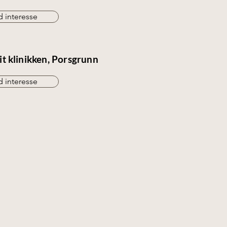
 interesse
it klinikken, Porsgrunn
 interesse