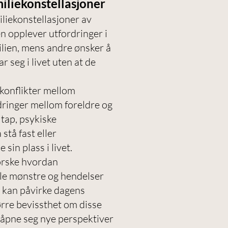
miliekonstellasjoner
iekonstellasjoner av
n opplever utfordringer i
ilien, mens andre ønsker å
 seg i livet uten at de
konflikter mellom
ringer mellom foreldre og
 tap, psykiske
 stå fast eller
sin plass i livet.
orske hvordan
elle mønstre og hendelser
r kan påvirke dagens
ørre bevissthet om disse
pne seg nye perspektiver